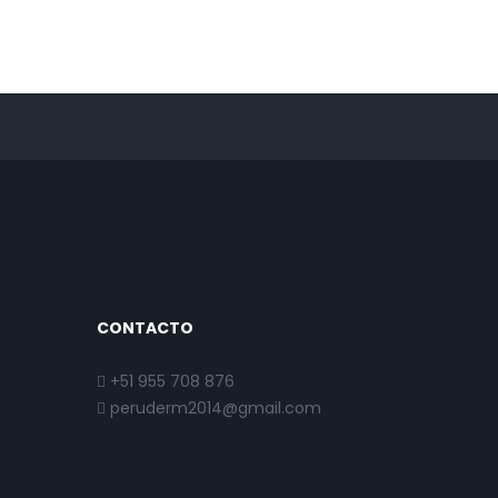
CONTACTO
+51 955 708 876
peruderm2014@gmail.com